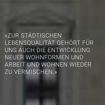
«ARCHITEKTUR LEBT VON LICHT
UND SCHATTEN, VON TIEFEN,
KANTEN UND RELIEFS. OHNE
KLARE AUSFORMULIERUNG
DIESER ELEMENTE ENTSTEHT
KEINE KONZEPTIONELLE
ARCHITEKTUR.»